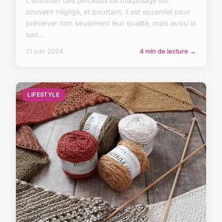
L'entretien des pinceaux de maquillage est
souvent négligé, et pourtant, il est essentiel pour
préserver non seulement leur qualité, mais aussi la
san...
21 juin 2024
4 min de lecture →
LIFESTYLE