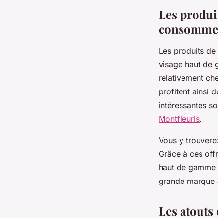
Théa
•
9 avril 2025
•
2 min de lecture
Les produi
consommer
Les produits de 
visage haut de 
relativement ch
profitent ainsi 
intéressantes s
Montfleuris
.
Vous y trouvere
Grâce à ces offr
haut de gamme t
grande marque 
Les atouts