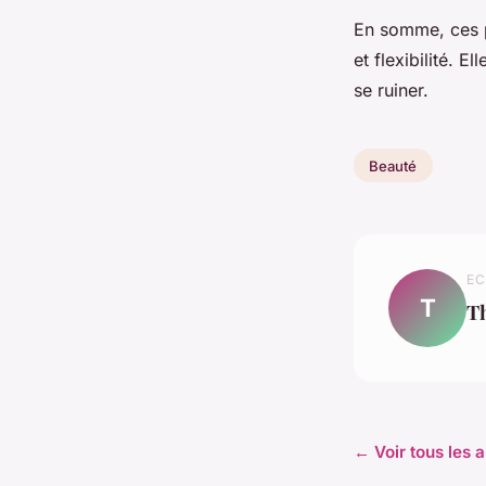
En somme, ces p
et flexibilité. 
se ruiner.
Beauté
EC
T
T
← Voir tous les a