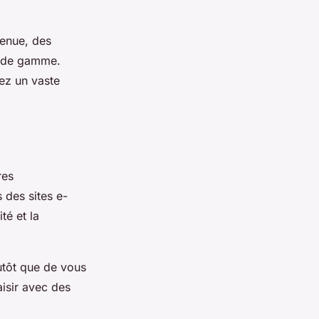
tenue, des
t de gamme.
ez un vaste
res
 des sites e-
té et la
utôt que de vous
isir avec des