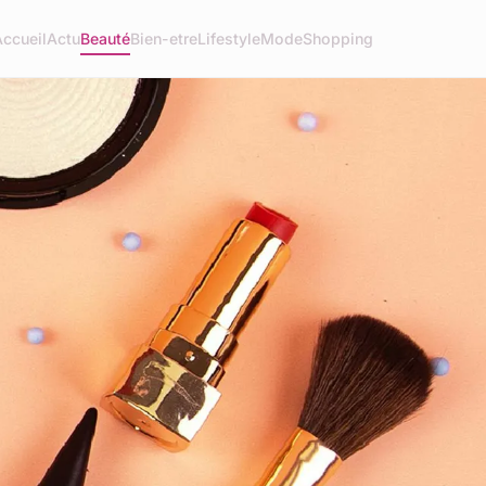
Accueil
Actu
Beauté
Bien-etre
Lifestyle
Mode
Shopping