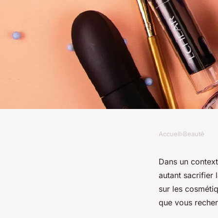
Accueil
›
Beauté
BEAUTÉ
Profitez des meille
Dans un context
autant sacrifier
sur les produits de 
sur les cosmétiq
que vous recher