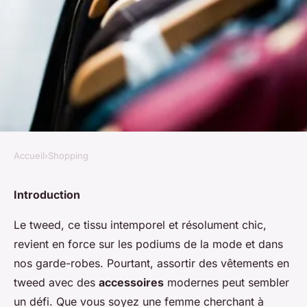
Accueil
›
Shopping
SHOPPING
Quels conseils pour assortir
Introduction
des vêtements en tweed avec
Le tweed, ce tissu intemporel et résolument chic,
des accessoires modernes?
revient en force sur les podiums de la mode et dans
nos garde-robes. Pourtant, assortir des vêtements en
Théa
•
21 juin 2024
•
6 min de lecture
tweed avec des
accessoires
modernes peut sembler
un défi. Que vous soyez une femme cherchant à