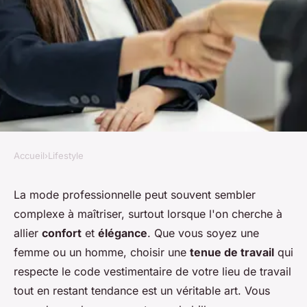
Accueil
›
Lifestyle
LIFESTYLE
Comment choisir une tenue de
La mode professionnelle peut souvent sembler
complexe à maîtriser, surtout lorsque l'on cherche à
travail confortable et élégante
allier
confort
et
élégance
. Que vous soyez une
pour une journée au bureau ?
femme ou un homme, choisir une
tenue de travail
qui
respecte le
code vestimentaire
de votre
lieu de travail
Théa
•
21 juin 2024
•
4 min de lecture
tout en restant tendance est un véritable art. Vous